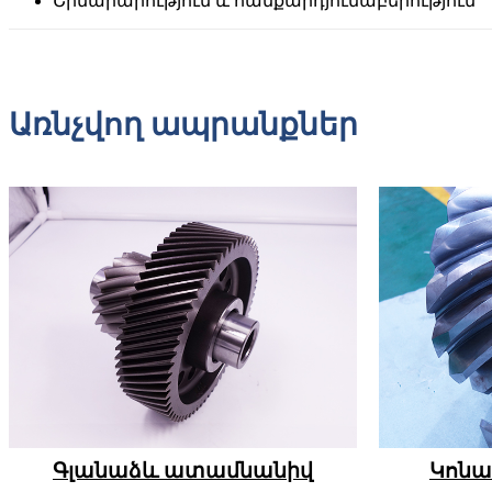
Շինարարություն և հանքարդյունաբերություն
Առնչվող ապրանքներ
Գլանաձև ատամնանիվ
Կոնա