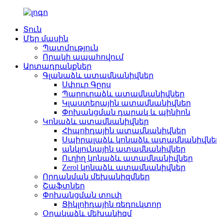
Տուն
Մեր մասին
Պատմություն
Որակի ապահովում
Արտադրանքներ
Գլանաձև ատամնանիվներ
Սփուր Գըրս
Պարուրաձև ատամնանիվներ
Կլաստերային ատամնանիվներ
Փոխանցման դարակ և պինիոն
Կոնաձև ատամնանիվներ
Հիպոիդային ատամնանիվներ
Սպիրալաձև կոնաձև ատամնանիվնե
անկյունային ատամնանիվներ
Ուղիղ կոնաձև ատամնանիվներ
Zerol կոնաձև ատամնանիվներ
Որդանման մեխանիզմներ
Շաֆտներ
Փոխանցման տուփ
Ցիկլոիդային ռեդուկտոր
Օղակաձև մեխանիզմ