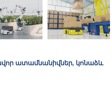
ավոր ատամնանիվներ, կոնաձև