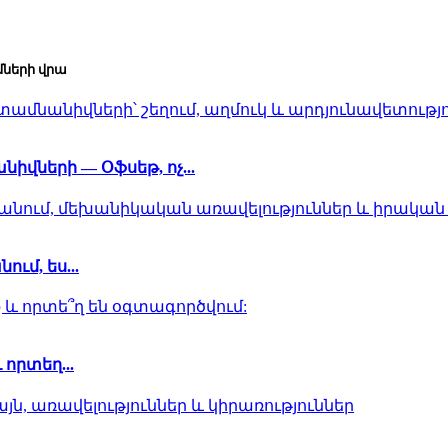
մների վրա
վների — Օֆսեթ, ոչ...
ւմ, ես...
որտեղ...