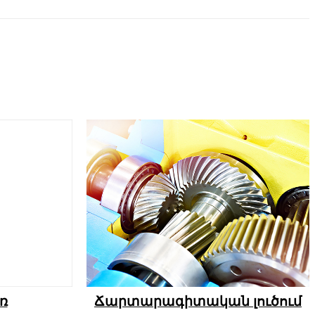
ռ
Ճարտարագիտական ​​լուծում