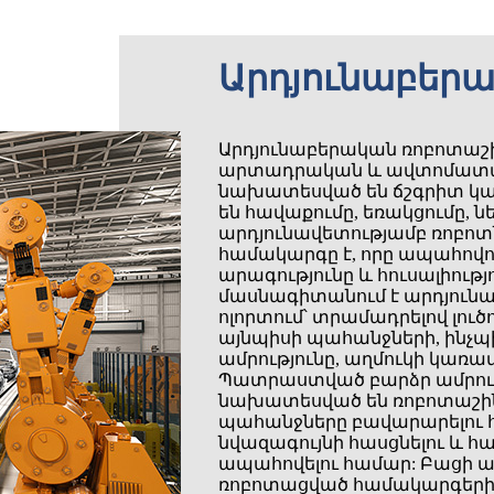
Արդյունաբեր
Արդյունաբերական ռոբոտաշին
արտադրական և ավտոմատացմ
նախատեսված են ճշգրիտ կա
են հավաքումը, եռակցումը, նե
արդյունավետությամբ ռոբո
համակարգը է, որը ապահովում
արագությունը և հուսալիություն
մասնագիտանում է արդյուն
ոլորտում՝ տրամադրելով լո
այնպիսի պահանջների, ինչպիս
ամրությունը, աղմուկի կառա
Պատրաստված բարձր ամրությ
նախատեսված են ռոբոտաշին
պահանջները բավարարելու 
նվազագույնի հասցնելու և
ապահովելու համար: Բացի ա
ռոբոտացված համակարգերի ա