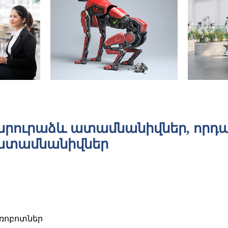
արուրաձև ատամնանիվներ, որդ
 ատամնանիվներ
ռոբոտներ