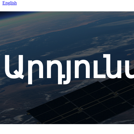
English
Տուն
Արդյունաբերություններ
Արդյունաբերական ռոբոտ
Արդյուն