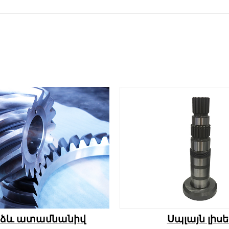
ձև ատամնանիվ
Սպլայն լիսե