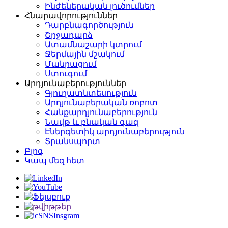
Ինժեներական լուծումներ
Հնարավորություններ
Դարբնագործություն
Շրջադարձ
Ատամնաշարի կտրում
Ջերմային մշակում
Մանրացում
Ստուգում
Արդյունաբերություններ
Գյուղատնտեսություն
Արդյունաբերական ռոբոտ
Հանքարդյունաբերություն
Նավթ և բնական գազ
Էներգետիկ արդյունաբերություն
Տրանսպորտ
Բլոգ
Կապ մեզ հետ