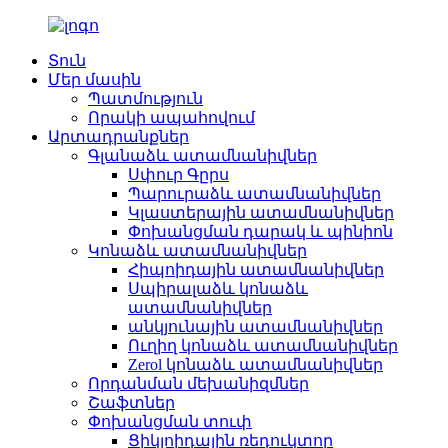
Տուն
Մեր մասին
Պատմություն
Որակի ապահովում
Արտադրանքներ
Գլանաձև ատամնանիվներ
Սփուր Գըրս
Պարուրաձև ատամնանիվներ
Կլաստերային ատամնանիվներ
Փոխանցման դարակ և պինիոն
Կոնաձև ատամնանիվներ
Հիպոիդային ատամնանիվներ
Սպիրալաձև կոնաձև
ատամնանիվներ
անկյունային ատամնանիվներ
Ուղիղ կոնաձև ատամնանիվներ
Zerol կոնաձև ատամնանիվներ
Որդանման մեխանիզմներ
Շաֆտներ
Փոխանցման տուփ
Ցիկլոիդային ռեդուկտոր