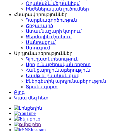
Օղակաձև մեխանիզմ
Ինժեներական լուծումներ
Հնարավորություններ
Դարբնագործություն
Շրջադարձ
Ատամնաշարի կտրում
Ջերմային մշակում
Մանրացում
Ստուգում
Արդյունաբերություններ
Գյուղատնտեսություն
Արդյունաբերական ռոբոտ
Հանքարդյունաբերություն
Նավթ և բնական գազ
Էներգետիկ արդյունաբերություն
Տրանսպորտ
Բլոգ
Կապ մեզ հետ