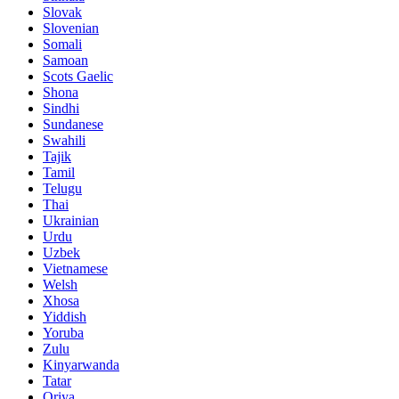
Slovak
Slovenian
Somali
Samoan
Scots Gaelic
Shona
Sindhi
Sundanese
Swahili
Tajik
Tamil
Telugu
Thai
Ukrainian
Urdu
Uzbek
Vietnamese
Welsh
Xhosa
Yiddish
Yoruba
Zulu
Kinyarwanda
Tatar
Oriya