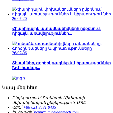
26-07-20
Հիպոիդային ատամնանիվների ըմբռնում.
դիզայն, առավելություններ...
26-07-06
Տեսակներ, գործընթացներ և կիրառություններ
Be-ի համար...
Կապ մեզ հետ
Ընկերություն՝
Շանհայի Միչիգանի
մեխանիկական ընկերություն, ՍՊԸ
Հեռ․՝
+86-021-3531-0435
Էլ․ հասցե՝
penny@michiganmech.com