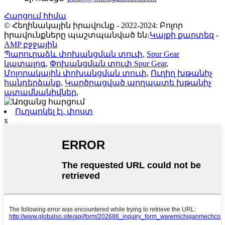
Հարցում հիմա
© Հեղինակային իրավունք - 2022-2024: Բոլոր
իրավունքները պաշտպանված են։
Կայքի քարտեզ
-
AMP բջջային
Պարուրաձև փոխանցման տուփ
,
Spur Gear
կատալոգ
,
Փոխանցման տուփ Spur Gear
,
Մոլորակային փոխանցման տուփ
,
Ուղիղ խթանիչ
հանդերձանք
,
Կարծրացված պողպատե խթանիչ
ատամնանիվներ
,
Ուղարկել էլ. փոստ
x