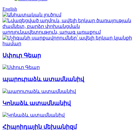
English
Սփուր Գեար
պարուրաձև ատամնանիվ
Կոնաձև ատամնանիվ
Հիպոիդային մեխանիզմ