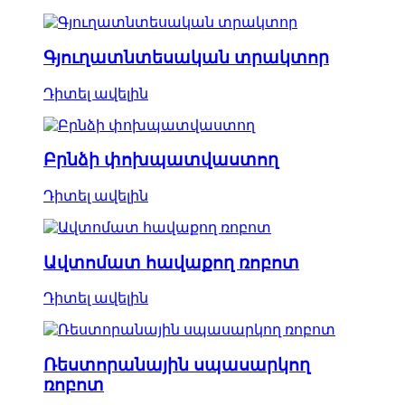
Գյուղատնտեսական տրակտոր
Դիտել ավելին
Բրնձի փոխպատվաստող
Դիտել ավելին
Ավտոմատ հավաքող ռոբոտ
Դիտել ավելին
Ռեստորանային սպասարկող
ռոբոտ