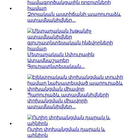
Զրոյական աստիճանի պարուրաձև
ատամնանիվներ...
Մետաղական Սփուրային
Ատամնաշարեր
Գյուղատնտեսական...
Պարուրաձև ատամնանիվների
փոխանցման միավորի
ատամնանիվներ...
Ուղիղ փոխանցման դարակ և
պինիոն