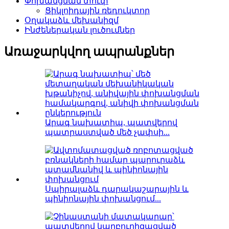
Փոխանցման տուփ
Ցիկլոիդային ռեդուկտոր
Օղակաձև մեխանիզմ
Ինժեներական լուծումներ
Առաջարկվող ապրանքներ
Արագ նախատիպ, պատվերով
պատրաստված մեծ չափսի...
Սպիրալաձև դարակաշարային և
պինիոնային փոխանցում...