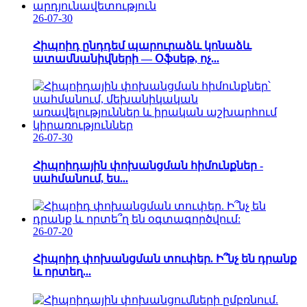
26-07-30
Հիպոիդ ընդդեմ պարուրաձև կոնաձև
ատամնանիվների — Օֆսեթ, ոչ...
26-07-30
Հիպոիդային փոխանցման հիմունքներ -
սահմանում, ես...
26-07-20
Հիպոիդ փոխանցման տուփեր. Ի՞նչ են դրանք
և որտեղ...