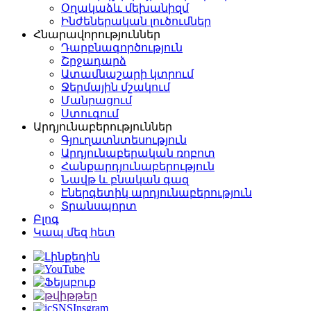
Օղակաձև մեխանիզմ
Ինժեներական լուծումներ
Հնարավորություններ
Դարբնագործություն
Շրջադարձ
Ատամնաշարի կտրում
Ջերմային մշակում
Մանրացում
Ստուգում
Արդյունաբերություններ
Գյուղատնտեսություն
Արդյունաբերական ռոբոտ
Հանքարդյունաբերություն
Նավթ և բնական գազ
Էներգետիկ արդյունաբերություն
Տրանսպորտ
Բլոգ
Կապ մեզ հետ