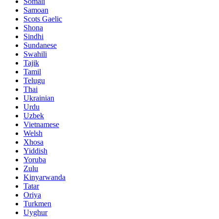
Somali
Samoan
Scots Gaelic
Shona
Sindhi
Sundanese
Swahili
Tajik
Tamil
Telugu
Thai
Ukrainian
Urdu
Uzbek
Vietnamese
Welsh
Xhosa
Yiddish
Yoruba
Zulu
Kinyarwanda
Tatar
Oriya
Turkmen
Uyghur