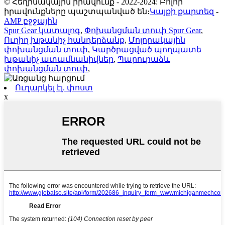
© Հեղինակային իրավունք - 2022-2024: Բոլոր
իրավունքները պաշտպանված են։
Կայքի քարտեզ
-
AMP բջջային
Spur Gear կատալոգ
,
Փոխանցման տուփ Spur Gear
,
Ուղիղ խթանիչ հանդերձանք
,
Մոլորակային
փոխանցման տուփ
,
Կարծրացված պողպատե
խթանիչ ատամնանիվներ
,
Պարուրաձև
փոխանցման տուփ
,
Ուղարկել էլ. փոստ
x