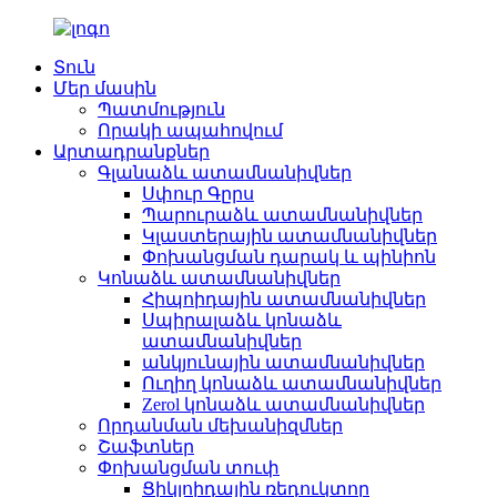
Տուն
Մեր մասին
Պատմություն
Որակի ապահովում
Արտադրանքներ
Գլանաձև ատամնանիվներ
Սփուր Գըրս
Պարուրաձև ատամնանիվներ
Կլաստերային ատամնանիվներ
Փոխանցման դարակ և պինիոն
Կոնաձև ատամնանիվներ
Հիպոիդային ատամնանիվներ
Սպիրալաձև կոնաձև
ատամնանիվներ
անկյունային ատամնանիվներ
Ուղիղ կոնաձև ատամնանիվներ
Zerol կոնաձև ատամնանիվներ
Որդանման մեխանիզմներ
Շաֆտներ
Փոխանցման տուփ
Ցիկլոիդային ռեդուկտոր