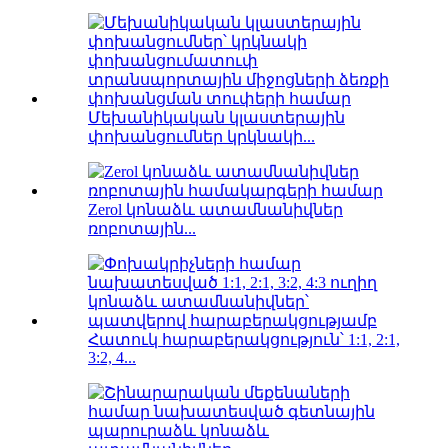
Մեխանիկական կլաստերային
փոխանցումներ կրկնակի...
Zerol կոնաձև ատամնանիվներ
ռոբոտային...
Հատուկ հարաբերակցություն՝ 1:1, 2:1,
3:2, 4...