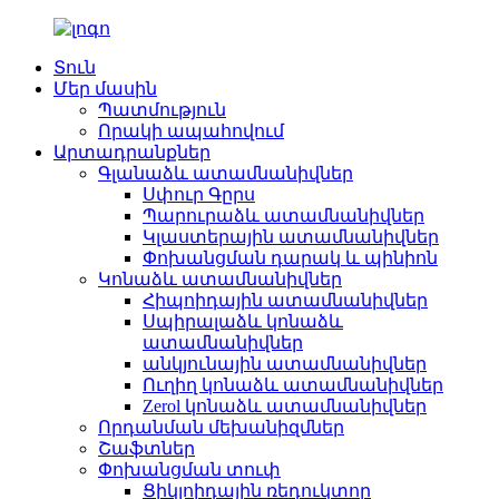
Տուն
Մեր մասին
Պատմություն
Որակի ապահովում
Արտադրանքներ
Գլանաձև ատամնանիվներ
Սփուր Գըրս
Պարուրաձև ատամնանիվներ
Կլաստերային ատամնանիվներ
Փոխանցման դարակ և պինիոն
Կոնաձև ատամնանիվներ
Հիպոիդային ատամնանիվներ
Սպիրալաձև կոնաձև
ատամնանիվներ
անկյունային ատամնանիվներ
Ուղիղ կոնաձև ատամնանիվներ
Zerol կոնաձև ատամնանիվներ
Որդանման մեխանիզմներ
Շաֆտներ
Փոխանցման տուփ
Ցիկլոիդային ռեդուկտոր