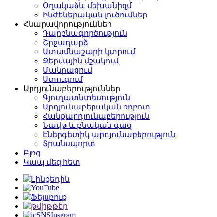
Օղակաձև մեխանիզմ
Ինժեներական լուծումներ
Հնարավորություններ
Դարբնագործություն
Շրջադարձ
Ատամնաշարի կտրում
Ջերմային մշակում
Մանրացում
Ստուգում
Արդյունաբերություններ
Գյուղատնտեսություն
Արդյունաբերական ռոբոտ
Հանքարդյունաբերություն
Նավթ և բնական գազ
Էներգետիկ արդյունաբերություն
Տրանսպորտ
Բլոգ
Կապ մեզ հետ