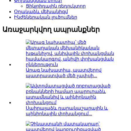
Փոխանցման տուփ
Ցիկլոիդային ռեդուկտոր
Օղակաձև մեխանիզմ
Ինժեներական լուծումներ
Առաջարկվող ապրանքներ
Արագ նախատիպ, պատվերով
պատրաստված մեծ չափսի...
Սպիրալաձև դարակաշարային և
պինիոնային փոխանցում...