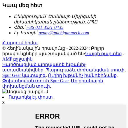
Կապ մեզ հետ
Ընկերություն՝
Շանհայի Միչիգանի
մեխանիկական ընկերություն, ՍՊԸ
Հեռ․՝
+86-021-3531-0435
Էլ․ հասցե՝
penny@michiganmech.com
Հարցում հիմա
© Հեղինակային իրավունք - 2022-2024: Բոլոր
իրավունքները պաշտպանված են։
Կայքի քարտեզ
-
AMP բջջային
Կարծրացված պողպատե խթանիչ
ատամնանիվներ
,
Պարուրաձև փոխանցման տուփ
,
Spur Gear կատալոգ
,
Ուղիղ խթանիչ հանդերձանք
,
Փոխանցման տուփ Spur Gear
,
Մոլորակային
փոխանցման տուփ
,
Ուղարկել էլ. փոստ
x