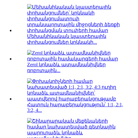
Մեխանիկական կլաստերային
փոխանցումներ կրկնակի...
Zerol կոնաձև ատամնանիվներ
ռոբոտային...
Հատուկ հարաբերակցություն՝ 1:1, 2:1,
3:2, 4...