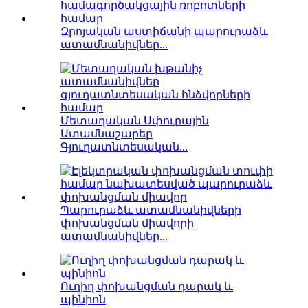
Զրոյական աստիճանի պարուրաձև
ատամնանիվներ...
Մետաղական Սփուրային
Ատամնաշարեր
Գյուղատնտեսական...
Պարուրաձև ատամնանիվների
փոխանցման միավորի
ատամնանիվներ...
Ուղիղ փոխանցման դարակ և
պինիոն