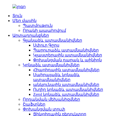
Տուն
Մեր մասին
Պատմություն
Որակի ապահովում
Արտադրանքներ
Գլանաձև ատամնանիվներ
Սփուր Գըրս
Պարուրաձև ատամնանիվներ
Կլաստերային ատամնանիվներ
Փոխանցման դարակ և պինիոն
Կոնաձև ատամնանիվներ
Հիպոիդային ատամնանիվներ
Սպիրալաձև կոնաձև
ատամնանիվներ
անկյունային ատամնանիվներ
Ուղիղ կոնաձև ատամնանիվներ
Zerol կոնաձև ատամնանիվներ
Որդանման մեխանիզմներ
Շաֆտներ
Փոխանցման տուփ
Ցիկլոիդային ռեդուկտոր