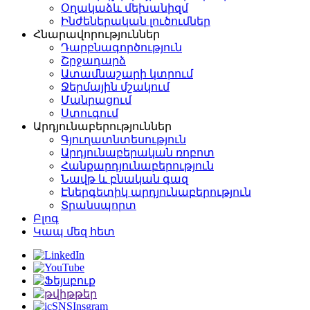
Օղակաձև մեխանիզմ
Ինժեներական լուծումներ
Հնարավորություններ
Դարբնագործություն
Շրջադարձ
Ատամնաշարի կտրում
Ջերմային մշակում
Մանրացում
Ստուգում
Արդյունաբերություններ
Գյուղատնտեսություն
Արդյունաբերական ռոբոտ
Հանքարդյունաբերություն
Նավթ և բնական գազ
Էներգետիկ արդյունաբերություն
Տրանսպորտ
Բլոգ
Կապ մեզ հետ