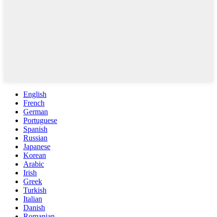
English
French
German
Portuguese
Spanish
Russian
Japanese
Korean
Arabic
Irish
Greek
Turkish
Italian
Danish
Romanian