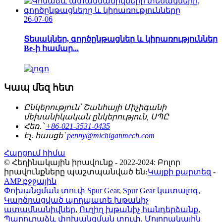
26-07-06
Տեսակներ, գործընթացներ և կիրառություններ
Be-ի համար...
Կապ մեզ հետ
Ընկերություն՝
Շանհայի Միչիգանի
մեխանիկական ընկերություն, ՍՊԸ
Հեռ․՝
+86-021-3531-0435
Էլ․ հասցե՝
penny@michiganmech.com
Հարցում հիմա
© Հեղինակային իրավունք - 2022-2024: Բոլոր
իրավունքները պաշտպանված են։
Կայքի քարտեզ
-
AMP բջջային
Փոխանցման տուփ Spur Gear
,
Spur Gear կատալոգ
,
Կարծրացված պողպատե խթանիչ
ատամնանիվներ
,
Ուղիղ խթանիչ հանդերձանք
,
Պարուրաձև փոխանցման տուփ
,
Մոլորակային