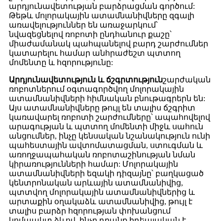
արդյունավետության բարձրացման գործում:
Թեթև մոլորակային ատամնանիվները զգալի
առավելություններ են առաջարկում՝
նվազեցնելով ռոբոտի ընդհանուր քաշը՝
միաժամանակ պահպանելով բարդ շարժումներ
կատարելու համար անհրաժեշտ պտտող
մոմենտը և հզորությունը:
Արդյունավետություն և ճշգրտություն
շարժական
ռոբոտներում օգտագործվող մոլորակային
ատամնանիվների հիմնական բնութագրերն են:
Այս ատամնանիվները թույլ են տալիս ճշգրիտ
կառավարել ռոբոտի շարժումները՝ ապահովելով
արագության և պտտող մոմենտի միջև սահուն
անցումներ, ինչը կենսական նշանակություն ունի
պահեստային ավտոմատացման, ստուգման և
առողջապահական ռոբոտաշինության նման
կիրառությունների համար: Մոլորակային
ատամնանիվների եզակի դիզայնը՝ բաղկացած
կենտրոնական արևային ատամնանիվից,
պտտվող մոլորակային ատամնանիվներից և
արտաքին օղակաձև ատամնանիվից, թույլ է
տալիս բարձր հզորության փոխանցում
կոմպակտ ձևով, ինչը դրանք իդեալական է